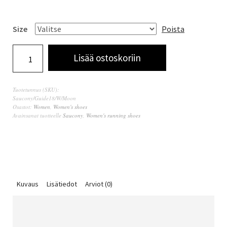
Size
Poista
Lisää ostoskoriin
Tuotetunnus (SKU):
Saucony/Guide18/W/Moon
Osastot:
Women
,
Women's shoes
Avainsanat tuotteelle
Saucony
,
Women's running shoes
Kuvaus
Lisätiedot
Arviot (0)