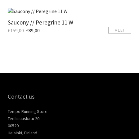
Saucony // Peregrine 11 W
€
159,00
€
89,00
ALE!
Contact us
Tempo Running Store
Teollisuuskatu 20
00520
Helsinki, Finland