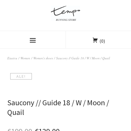
(0)
Etusivu
/
Women
/
Women's shoes
/ Saucony // Guide 18 / W / Moon / Quail
ALE!
Saucony // Guide 18 / W / Moon /
Quail