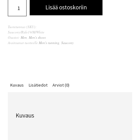
Lisää ostoskoriin
Tuotetunnus (SKU):
Saucony/Ride19/M/White
Osastot:
Men
,
Men's shoes
Avainsanat tuotteelle
Men's running
,
Saucony
Kuvaus
Lisätiedot
Arviot (0)
Kuvaus