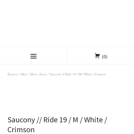
(0)
Etusivu
/
Men
/
Men's shoes
/ Saucony // Ride 19 / M / White / Crimson
Saucony // Ride 19 / M / White /
Crimson