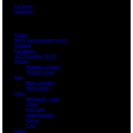
Facebook
Instagram
Products
Unisex
Men's shoes/Women's shoes
Nutrition
Electronics
ALE Koodilla TALVI
Women
Women's clothing
Women's shoes
Men
Men's clothing
Men's shoes
Other
Backpacks / vests
Optics
Gift cards
Sport Watches
Gloves
Caps
SALE