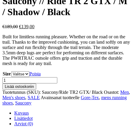
Saucony // Ride TR 2 GTX / M
/ Shadow / Black
Alkuperäinen
Nykyinen
€
189,00
€
139,00
hinta
hinta
Built for limitless running pleasure. Whether on the road or on the
oli:
on:
trail. Thanks to the improved cushioning, you can land softly on any
€189,00.
€139,00.
surface and run flexibly through the trail terrain. The moderate
3.5mm deep lugs are perfect for performing on different surfaces.
The PWRTRAC outsole offers grip and traction and the durable
mesh is ready for any trail.
Size
Poista
Saucony
//
Lisää ostoskoriin
Ride
Tuotetunnus (SKU):
Saucony/Ride TR2 GTX/ Black
Osastot:
Men
,
TR
Men's shoes
,
SALE
Avainsanat tuotteelle
Gore-Tex
,
mens running
2
shoes
,
Saucony
GTX
/
Kuvaus
M
Lisätiedot
/
Arviot (0)
Shadow
/