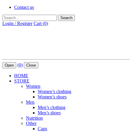
Contact us
Search
Login / Register
Cart (0)
(0)
Open
Close
HOME
STORE
Women
Women’s clothing
Women’s shoes
Men
Men’s clothing
Men’s shoes
Nutrition
Other
Caps