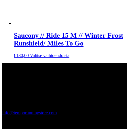
Saucony // Ride 15 M // Winter Frost
Runshield/ Miles To Go
Tällä
€
180,00
Valitse vaihtoehdoista
tuotteella
on
Contact us
useampi
muunnelma.
Tempo Running Store
Voit
Teollisuuskatu 20
tehdä
00520
valinnat
Helsinki, Finland
tuotteen
sivulla.
2365744-3
info@temporunningstore.com
Follow us