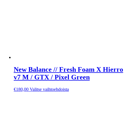
New Balance // Fresh Foam X Hierro
v7 M / GTX / Pixel Green
Tällä
€
180,00
Valitse vaihtoehdoista
tuotteella
on
useampi
muunnelma.
Voit
tehdä
valinnat