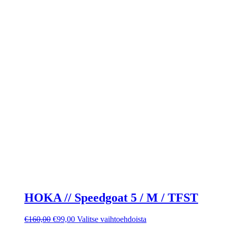
HOKA // Speedgoat 5 / M / TFST
Alkuperäinen
Nykyinen
Tällä
€
160,00
€
99,00
Valitse vaihtoehdoista