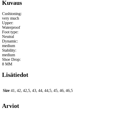
Kuvaus
Black
määrä
Cushioning:
very much
Upper:
Waterproof
Foot type:
Neutral
Dynamic:
medium
Stability:
medium
Shoe Drop:
8 MM
Lisätiedot
Size
41, 42, 42,5, 43, 44, 44,5, 45, 46, 46,5
Arviot