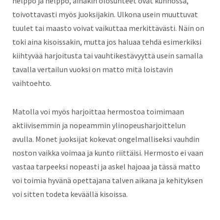
helppo ja helppo, ainakin olosuhteet ovat kunnossa,
toivottavasti myös juoksijakin. Ulkona usein muuttuvat
tuulet tai maasto voivat vaikuttaa merkittävästi. Näin on
toki aina kisoissakin, mutta jos haluaa tehdä esimerkiksi
kiihtyvää harjoitusta tai vauhtikestävyyttä usein samalla
tavalla vertailun vuoksi on matto mitä loistavin
vaihtoehto.
Matolla voi myös harjoittaa hermostoa toimimaan
aktiivisemmin ja nopeammin ylinopeusharjoittelun
avulla. Monet juoksijat kokevat ongelmalliseksi vauhdin
noston vaikka voimaa ja kunto riittäisi. Hermosto ei vaan
vastaa tarpeeksi nopeasti ja askel hajoaa ja tässä matto
voi toimia hyvänä opettajana talven aikana ja kehityksen
voi sitten todeta keväällä kisoissa.