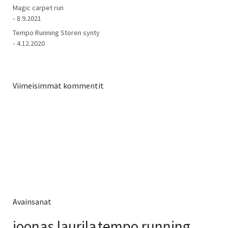
Magic carpet run
8.9.2021
Tempo Running Storen synty
4.12.2020
Viimeisimmät kommentit
Avainsanat
joonas laurila
tempo running