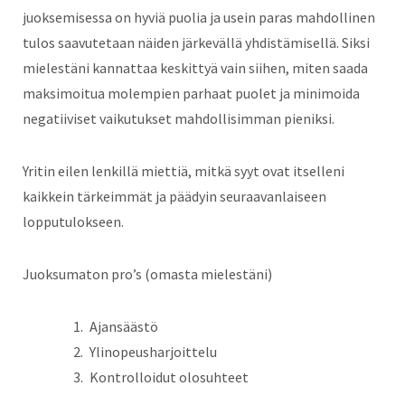
juoksemisessa on hyviä puolia ja usein paras mahdollinen
tulos saavutetaan näiden järkevällä yhdistämisellä. Siksi
mielestäni kannattaa keskittyä vain siihen, miten saada
maksimoitua molempien parhaat puolet ja minimoida
negatiiviset vaikutukset mahdollisimman pieniksi.
Yritin eilen lenkillä miettiä, mitkä syyt ovat itselleni
kaikkein tärkeimmät ja päädyin seuraavanlaiseen
lopputulokseen.
Juoksumaton pro’s (omasta mielestäni)
Ajansäästö
Ylinopeusharjoittelu
Kontrolloidut olosuhteet