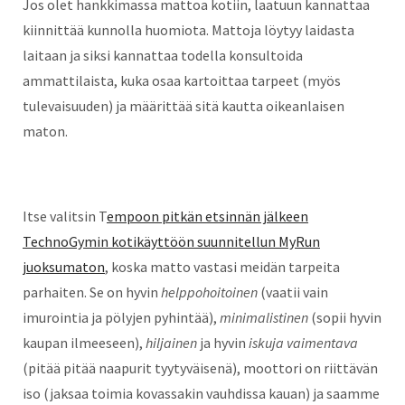
Jos olet hankkimassa mattoa kotiin, laatuun kannattaa
kiinnittää kunnolla huomiota. Mattoja löytyy laidasta
laitaan ja siksi kannattaa todella konsultoida
ammattilaista, kuka osaa kartoittaa tarpeet (myös
tulevaisuuden) ja määrittää sitä kautta oikeanlaisen
maton.
Itse valitsin T
empoon pitkän etsinnän jälkeen
TechnoGymin kotikäyttöön suunnitellun MyRun
juoksumaton
, koska matto vastasi meidän tarpeita
parhaiten. Se on hyvin
helppohoitoinen
(vaatii vain
imurointia ja pölyjen pyhintää),
minimalistinen
(sopii hyvin
kaupan ilmeeseen),
hiljainen
ja hyvin
iskuja vaimentava
(pitää pitää naapurit tyytyväisenä), moottori on riittävän
iso (jaksaa toimia kovassakin vauhdissa kauan) ja saamme