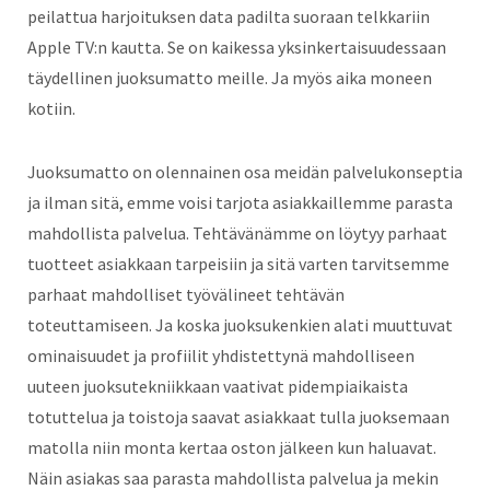
peilattua harjoituksen data padilta suoraan telkkariin
Apple TV:n kautta. Se on kaikessa yksinkertaisuudessaan
täydellinen juoksumatto meille. Ja myös aika moneen
kotiin.
Juoksumatto on olennainen osa meidän palvelukonseptia
ja ilman sitä, emme voisi tarjota asiakkaillemme parasta
mahdollista palvelua. Tehtävänämme on löytyy parhaat
tuotteet asiakkaan tarpeisiin ja sitä varten tarvitsemme
parhaat mahdolliset työvälineet tehtävän
toteuttamiseen. Ja koska juoksukenkien alati muuttuvat
ominaisuudet ja profiilit yhdistettynä mahdolliseen
uuteen juoksutekniikkaan vaativat pidempiaikaista
totuttelua ja toistoja saavat asiakkaat tulla juoksemaan
matolla niin monta kertaa oston jälkeen kun haluavat.
Näin asiakas saa parasta mahdollista palvelua ja mekin