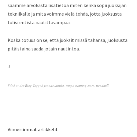
saamme arvokasta lisätietoa miten kenkä sopii juoksijan
tekniikalle ja mitä voimme vielä tehdä, jotta juoksusta
tulisi entistä nautittavampaa.
Koska totuus on se, että juoksit missä tahansa, juoksusta
pitäisi aina saada jotain nautintoa.
J
Filed under
Blog
Tagged
joonas laurila
,
tempo running store
,
treadmill
Viimeisimmät artikkelit