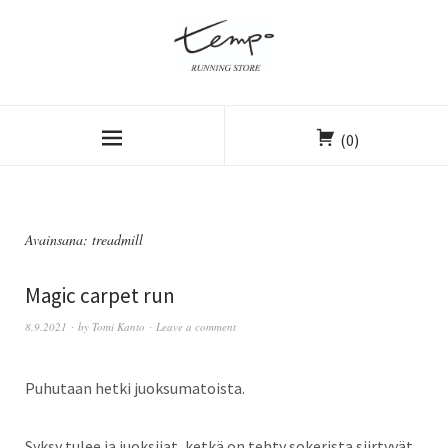
(0)
Avainsana:
treadmill
Magic carpet run
8.9.2021
by
Tomi Kanto
Leave a comment
Puhutaan hetki juoksumatoista.
Syksy tulee ja juoksijat, ketkä on tehty sokerista siirtyvät