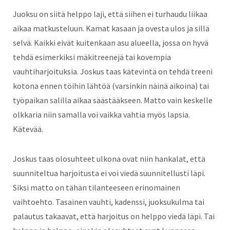
Juoksu on siitä helppo laji, että siihen ei turhaudu liikaa
aikaa matkusteluun. Kamat kasaan ja ovesta ulos ja sillä
selvä. Kaikki eivät kuitenkaan asu alueella, jossa on hyvä
tehdä esimerkiksi mäkitreenejä tai kovempia
vauhtiharjoituksia. Joskus taas kätevintä on tehdä treeni
kotona ennen töihin lähtöä (varsinkin näinä aikoina) tai
työpaikan salilla aikaa säästääkseen. Matto vain keskelle
olkkaria niin samalla voi vaikka vahtia myös lapsia.
Kätevää.
Joskus taas olosuhteet ulkona ovat niin hankalat, että
suunniteltua harjoitusta ei voi viedä suunnitellusti läpi.
Siksi matto on tähän tilanteeseen erinomainen
vaihtoehto. Tasainen vauhti, kadenssi, juoksukulma tai
palautus takaavat, että harjoitus on helppo viedä läpi. Tai