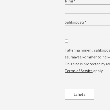
Nimi
*
Sähköposti
*
Tallenna nimeni, sähköpost
seuraavaa kommentointike
This site is protected by
Terms of Service
apply.