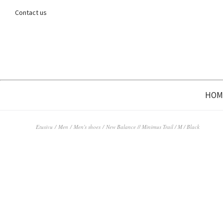
Contact us
HOM
Etusivu
/
Men
/
Men's shoes
/ New Balance // Minimus Trail / M / Black