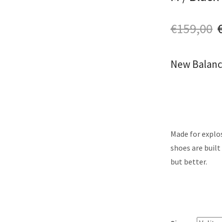
€
159,00
New Balance
Made for explos
shoes are buil
but better.