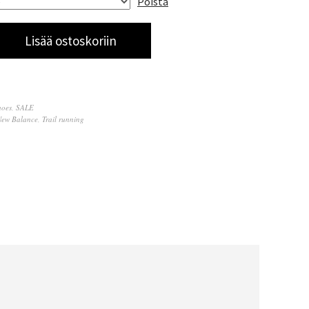
Poista
Lisää ostoskoriin
hoes
,
SALE
New Balance
,
Trail running