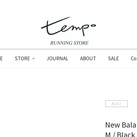
E
STORE
JOURNAL
ABOUT
SALE
Co
ALE!
New Balan
M / Black