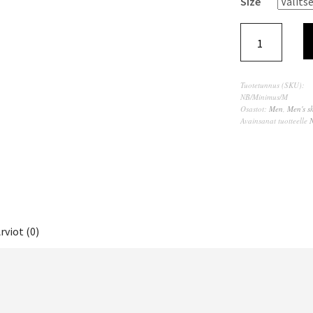
Size
Tuotetunnus (SKU):
NB/Minimus/M
Osastot:
Men
,
Men's s
Avainsanat tuotteelle
rviot (0)