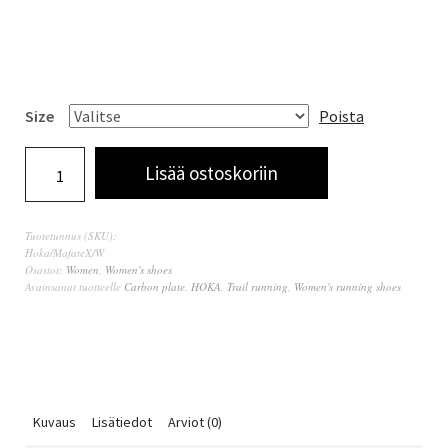
Size
Poista
Lisää ostoskoriin
Tuotetunnus (SKU):
Hoka/MafateX/W
Osastot:
Women
,
Women's shoes
Avainsanat tuotteelle
Carbon plate
,
HOKA
,
Trail running
,
Women's running shoes
Kuvaus
Lisätiedot
Arviot (0)