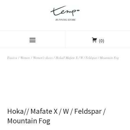
(0)
Etusivu
/
Women
/
Women's shoes
/ Hoka// Mafate X / W / Feldspar / Mountain Fog
Hoka// Mafate X / W / Feldspar /
Mountain Fog