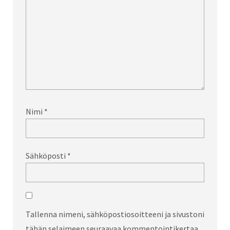
Nimi
*
Sähköposti
*
Tallenna nimeni, sähköpostiosoitteeni ja sivustoni
tähän selaimeen seuraavaa kommentointikertaa