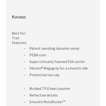
Kuvaus
Best for:
Trail
Features:
Patent-pending dynamic vamp
PEBA core
Super critically foamed EVA carrier
Vibram® Megagrip for a smooth ride
Protective toe cap
Molded TPU heel counter
Reflective details
Smooth MetaRocker™