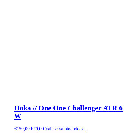
Hoka // One One Challenger ATR 6
W
Alkuperäinen
Nykyinen
Tällä
€
150,00
€
79,00
Valitse vaihtoehdoista