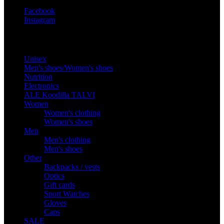
Facebook
Instagram
Products
Unisex
Men's shoes/Women's shoes
Nutrition
Electronics
ALE Koodilla TALVI
Women
Women's clothing
Women's shoes
Men
Men's clothing
Men's shoes
Other
Backpacks / vests
Optics
Gift cards
Sport Watches
Gloves
Caps
SALE