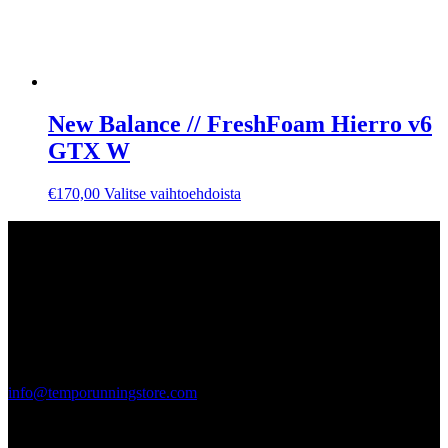
New Balance // FreshFoam Hierro v6
GTX W
Tällä
€
170,00
Valitse vaihtoehdoista
tuotteella
on
Contact us
useampi
muunnelma.
Tempo Running Store
Voit
Teollisuuskatu 20
tehdä
00520
valinnat
Helsinki, Finland
tuotteen
sivulla.
2365744-3
info@temporunningstore.com
Follow us