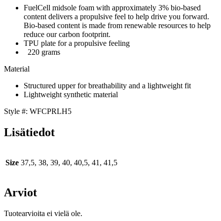
FuelCell midsole foam with approximately 3% bio-based
content delivers a propulsive feel to help drive you forward.
Bio-based content is made from renewable resources to help
reduce our carbon footprint.
TPU plate for a propulsive feeling
220 grams
Material
Structured upper for breathability and a lightweight fit
Lightweight synthetic material
Style #:
W
FCPRLH5
Lisätiedot
Size
37,5, 38, 39, 40, 40,5, 41, 41,5
Arviot
Tuotearvioita ei vielä ole.