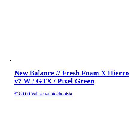
New Balance // Fresh Foam X Hierro
v7 W / GTX / Pixel Green
Tällä
€
180,00
Valitse vaihtoehdoista
tuotteella
on
useampi
muunnelma.
Voit
tehdä
valinnat