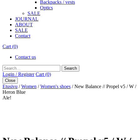
Backpacks / vests
Optics
SALE
JOURNAL
ABOUT
SALE
Contact
Cart (0)
Contact us
Search
Login / Register
Cart (0)
Close
Etusivu
/
Women
/
Women's shoes
/ New Balance // Propel v5 / W /
Heron Blue
Ale!