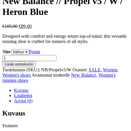
New Balance // Propel v5 / W /
Heron Blue
Alkuperäinen
Nykyinen
€
169,00
€
89,00
hinta
hinta
Designed with comfort and energy return top-of-mind, this versatile
oli:
on:
running shoe is crafted for runners of all styles.
€169,00.
€89,00.
Size
Poista
New
Balance
Lisää ostoskoriin
//
Tuotetunnus (SKU):
NB/Propelv5/W
Osastot:
SALE
,
Women
,
Propel
Women's shoes
Avainsanat tuotteelle
New Balance
,
Women's
v5
running shoes
/
W
Kuvaus
/
Lisätiedot
Heron
Arviot (0)
Blue
määrä
Kuvaus
Features