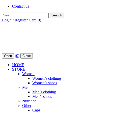
Contact us
Search
Login / Register
Cart (0)
(0)
Open
Close
HOME
STORE
Women
Women’s clothing
Women’s shoes
Men
Men’s clothing
Men’s shoes
Nutrition
Other
Caps